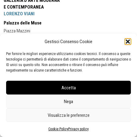
GALLERIA D'ARTE MODERNA
E CONTEMPORANEA
LORENZO VIANI
Palazzo delle Muse
Piazza Mazzini
55049 - Viareggio
Gestisci Consenso Cookie
Tel:
+39 0584 581118
Cell:
+39 338 5714978
(orario apertura Galleria)
Tel:
+39 0584 944580
(orario 09.00/13.00)
Per fornire le migliori esperienze utilizziamo cookies tecnici. Il consenso a queste
Email:
gamc@comune.viareggio.lu.it
tecnologie ci permetterà di elaborare dati come il comportamento di navigazione o
ID unici su questo sito. Non acconsentire o ritirare il consenso può influire
negativamente su alcune caratteristiche e funzioni.
Dichiarazione di accessibilità
Segnalazione di inaccessibilità
Accetta
Politica della privacy
Statistiche
Nega
Visualizza le preferenze
Cookie Policy
Privacy policy