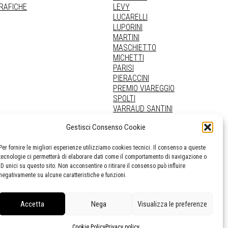
GRAFICHE
LEVY
LUCARELLI
LUPORINI
MARTINI
MASCHIETTO
MICHETTI
PARISI
PIERACCINI
PREMIO VIAREGGIO
SPOLTI
VARRAUD SANTINI
PROVENIENZE VARIE
Gestisci Consenso Cookie
Per fornire le migliori esperienze utilizziamo cookies tecnici. Il consenso a queste
tecnologie ci permetterà di elaborare dati come il comportamento di navigazione o
ID unici su questo sito. Non acconsentire o ritirare il consenso può influire
negativamente su alcune caratteristiche e funzioni.
Accetta
Nega
Visualizza le preferenze
Cookie Policy
Privacy policy