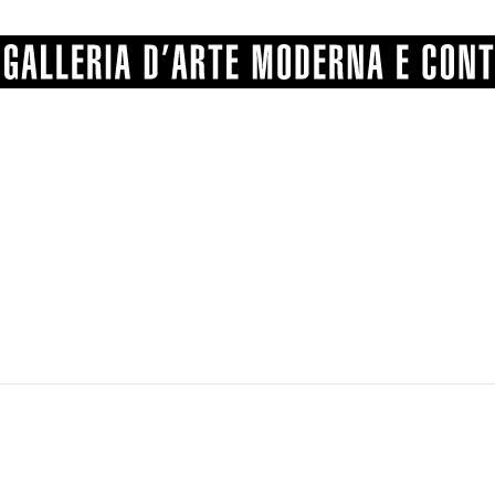
GRAFICA
COMUNALE
ANGELONI
PITTURA
BERTI
BONETTI
SCULTURA
CATARSINI
LEVY
STAMPA
LUCARELLI
LUPORINI
ALTRO
MARTINI
MASCHIE
MATRICI XILOGRAFICHE
MICHETTI
PARISI
FOTOGRAFIA
PIERACCINI
PREMIO V
SPOLTI
VARRAUD 
PROVENIENZE VARIE