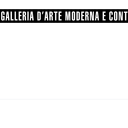
GRAFICA
COMUNALE
ANGELONI
PITTURA
BERTI
BONETTI
SCULTURA
CATARSINI
LEVY
STAMPA
LUCARELLI
LUPORINI
ALTRO
MARTINI
MASCHIE
MATRICI XILOGRAFICHE
MICHETTI
PARISI
FOTOGRAFIA
PIERACCINI
PREMIO V
SPOLTI
VARRAUD 
PROVENIENZE VARIE