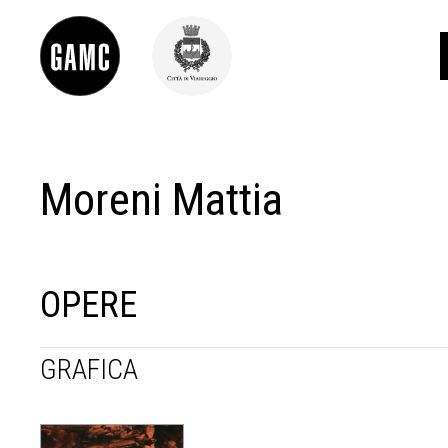
Moreni Mattia
INFO
CONTATTI
DIDATTICA
SHOP
LE COLLEZIONI
OPERE
GLI AUTORI
LORENZO VIANI
GRAFICA
MOSTRE
EVENTI
PALAZZO DELLE MUSE