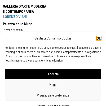
GALLERIA D'ARTE MODERNA
E CONTEMPORANEA
LORENZO VIANI
Palazzo delle Muse
Piazza Mazzini
55049 - Viareggio
Gestisci Consenso Cookie
Tel:
+39 0584 581118
Cell:
+39 338 5714978
(orario apertura Galleria)
Tel:
+39 0584 944580
(orario 09.00/13.00)
Per fornire le migliori esperienze utilizziamo cookies tecnici. Il consenso a queste
Email:
gamc@comune.viareggio.lu.it
tecnologie ci permetterà di elaborare dati come il comportamento di navigazione o
ID unici su questo sito. Non acconsentire o ritirare il consenso può influire
negativamente su alcune caratteristiche e funzioni.
Dichiarazione di accessibilità
Segnalazione di inaccessibilità
Accetta
Politica della privacy
Statistiche
Nega
Visualizza le preferenze