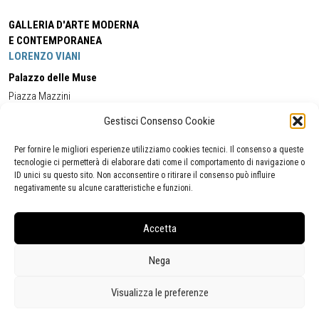
GALLERIA D'ARTE MODERNA
E CONTEMPORANEA
LORENZO VIANI
Palazzo delle Muse
Piazza Mazzini
55049 - Viareggio
Gestisci Consenso Cookie
Tel:
+39 0584 581118
Cell:
+39 338 5714978
(orario apertura Galleria)
Tel:
+39 0584 944580
(orario 09.00/13.00)
Per fornire le migliori esperienze utilizziamo cookies tecnici. Il consenso a queste
Email:
gamc@comune.viareggio.lu.it
tecnologie ci permetterà di elaborare dati come il comportamento di navigazione o
ID unici su questo sito. Non acconsentire o ritirare il consenso può influire
negativamente su alcune caratteristiche e funzioni.
Dichiarazione di accessibilità
Segnalazione di inaccessibilità
Accetta
Politica della privacy
Statistiche
Nega
Visualizza le preferenze