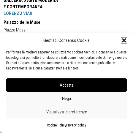
GALLERIA D'ARTE MODERNA
E CONTEMPORANEA
LORENZO VIANI
Palazzo delle Muse
Piazza Mazzini
55049 - Viareggio
Gestisci Consenso Cookie
Tel:
+39 0584 581118
Cell:
+39 338 5714978
(orario apertura Galleria)
Tel:
+39 0584 944580
(orario 09.00/13.00)
Per fornire le migliori esperienze utilizziamo cookies tecnici. Il consenso a queste
Email:
gamc@comune.viareggio.lu.it
tecnologie ci permetterà di elaborare dati come il comportamento di navigazione o
ID unici su questo sito. Non acconsentire o ritirare il consenso può influire
negativamente su alcune caratteristiche e funzioni.
Dichiarazione di accessibilità
Segnalazione di inaccessibilità
Accetta
Politica della privacy
Statistiche
Nega
Visualizza le preferenze
Cookie Policy
Privacy policy