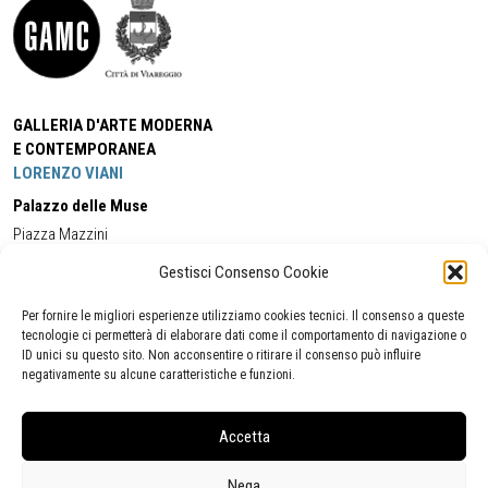
GALLERIA D'ARTE MODERNA
E CONTEMPORANEA
LORENZO VIANI
Palazzo delle Muse
Piazza Mazzini
55049 - Viareggio
Gestisci Consenso Cookie
Tel:
+39 0584 581118
Cell:
+39 338 5714978
(orario apertura Galleria)
Tel:
+39 0584 944580
(orario 09.00/13.00)
Per fornire le migliori esperienze utilizziamo cookies tecnici. Il consenso a queste
Email:
gamc@comune.viareggio.lu.it
tecnologie ci permetterà di elaborare dati come il comportamento di navigazione o
ID unici su questo sito. Non acconsentire o ritirare il consenso può influire
negativamente su alcune caratteristiche e funzioni.
Dichiarazione di accessibilità
Segnalazione di inaccessibilità
Accetta
Politica della privacy
Statistiche
Nega