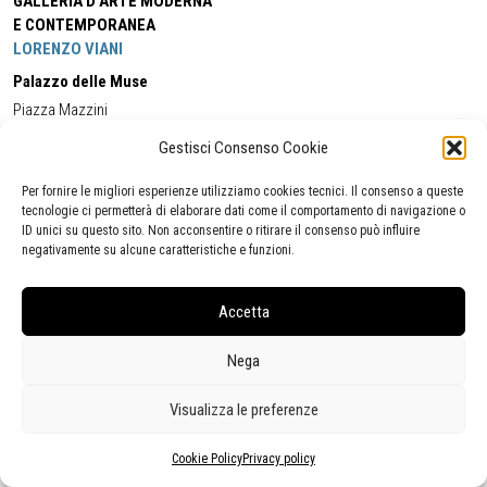
GALLERIA D'ARTE MODERNA
E CONTEMPORANEA
LORENZO VIANI
Palazzo delle Muse
Piazza Mazzini
55049 - Viareggio
Gestisci Consenso Cookie
Tel:
+39 0584 581118
Cell:
+39 338 5714978
(orario apertura Galleria)
Tel:
+39 0584 944580
(orario 09.00/13.00)
Per fornire le migliori esperienze utilizziamo cookies tecnici. Il consenso a queste
Email:
gamc@comune.viareggio.lu.it
tecnologie ci permetterà di elaborare dati come il comportamento di navigazione o
ID unici su questo sito. Non acconsentire o ritirare il consenso può influire
negativamente su alcune caratteristiche e funzioni.
Dichiarazione di accessibilità
Segnalazione di inaccessibilità
Accetta
Politica della privacy
Statistiche
Nega
Visualizza le preferenze
Cookie Policy
Privacy policy