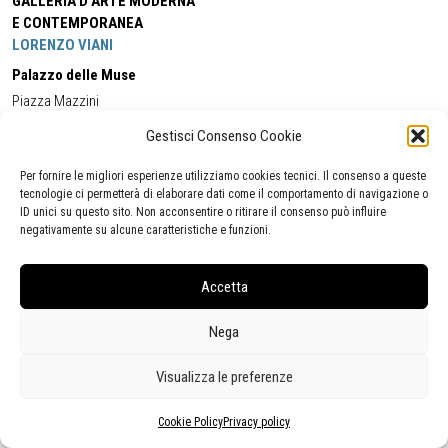
GALLERIA D'ARTE MODERNA
E CONTEMPORANEA
LORENZO VIANI
Palazzo delle Muse
Piazza Mazzini
55049 - Viareggio
Gestisci Consenso Cookie
Tel:
+39 0584 581118
Cell:
+39 338 5714978
(orario apertura Galleria)
Tel:
+39 0584 944580
(orario 09.00/13.00)
Per fornire le migliori esperienze utilizziamo cookies tecnici. Il consenso a queste
Email:
gamc@comune.viareggio.lu.it
tecnologie ci permetterà di elaborare dati come il comportamento di navigazione o
ID unici su questo sito. Non acconsentire o ritirare il consenso può influire
negativamente su alcune caratteristiche e funzioni.
Dichiarazione di accessibilità
Segnalazione di inaccessibilità
Accetta
Politica della privacy
Statistiche
Nega
Visualizza le preferenze
Cookie Policy
Privacy policy