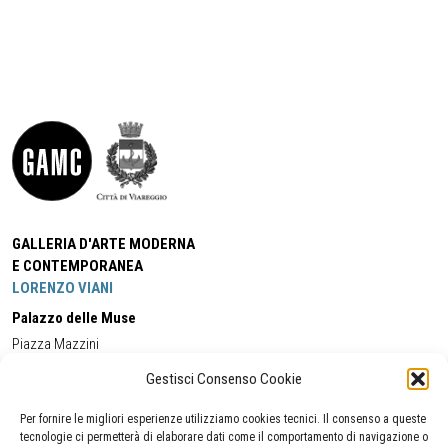
GALLERIA D'ARTE MODERNA
E CONTEMPORANEA
LORENZO VIANI
Palazzo delle Muse
Piazza Mazzini
55049 - Viareggio
Gestisci Consenso Cookie
Tel:
+39 0584 581118
Cell:
+39 338 5714978
(orario apertura Galleria)
Tel:
+39 0584 944580
(orario 09.00/13.00)
Per fornire le migliori esperienze utilizziamo cookies tecnici. Il consenso a queste
Email:
gamc@comune.viareggio.lu.it
tecnologie ci permetterà di elaborare dati come il comportamento di navigazione o