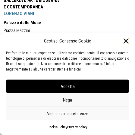
GALLERIA D'ARTE MODERNA
E CONTEMPORANEA
LORENZO VIANI
Palazzo delle Muse
Piazza Mazzini
55049 - Viareggio
Gestisci Consenso Cookie
Tel:
+39 0584 581118
Cell:
+39 338 5714978
(orario apertura Galleria)
Tel:
+39 0584 944580
(orario 09.00/13.00)
Per fornire le migliori esperienze utilizziamo cookies tecnici. Il consenso a queste
Email:
gamc@comune.viareggio.lu.it
tecnologie ci permetterà di elaborare dati come il comportamento di navigazione o
ID unici su questo sito. Non acconsentire o ritirare il consenso può influire
negativamente su alcune caratteristiche e funzioni.
Dichiarazione di accessibilità
Segnalazione di inaccessibilità
Accetta
Politica della privacy
Statistiche
Nega
Visualizza le preferenze
Cookie Policy
Privacy policy