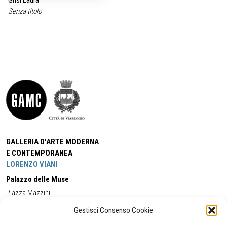
Grisi Laura
Senza titolo
GALLERIA D'ARTE MODERNA
E CONTEMPORANEA
LORENZO VIANI
Palazzo delle Muse
Piazza Mazzini
55049 - Viareggio
Gestisci Consenso Cookie
Tel:
+39 0584 581118
Cell:
+39 338 5714978
(orario apertura Galleria)
Tel:
+39 0584 944580
(orario 09.00/13.00)