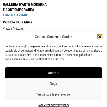
GALLERIA D'ARTE MODERNA
E CONTEMPORANEA
LORENZO VIANI
Palazzo delle Muse
Piazza Mazzini
55049 - Viareggio
Gestisci Consenso Cookie
Tel:
+39 0584 581118
Cell:
+39 338 5714978
(orario apertura Galleria)
Tel:
+39 0584 944580
(orario 09.00/13.00)
Per fornire le migliori esperienze utilizziamo cookies tecnici. Il consenso a queste
Email:
gamc@comune.viareggio.lu.it
tecnologie ci permetterà di elaborare dati come il comportamento di navigazione o
ID unici su questo sito. Non acconsentire o ritirare il consenso può influire
negativamente su alcune caratteristiche e funzioni.
Dichiarazione di accessibilità
Segnalazione di inaccessibilità
Accetta
Politica della privacy
Statistiche
Nega
Visualizza le preferenze
Cookie Policy
Privacy policy