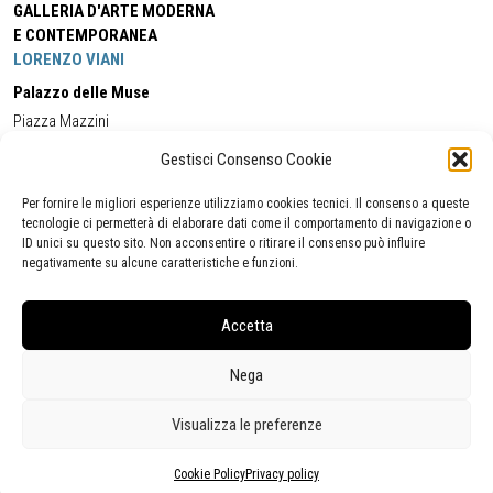
GALLERIA D'ARTE MODERNA
E CONTEMPORANEA
LORENZO VIANI
Palazzo delle Muse
Piazza Mazzini
55049 - Viareggio
Gestisci Consenso Cookie
Tel:
+39 0584 581118
Cell:
+39 338 5714978
(orario apertura Galleria)
Tel:
+39 0584 944580
(orario 09.00/13.00)
Per fornire le migliori esperienze utilizziamo cookies tecnici. Il consenso a queste
Email:
gamc@comune.viareggio.lu.it
tecnologie ci permetterà di elaborare dati come il comportamento di navigazione o
ID unici su questo sito. Non acconsentire o ritirare il consenso può influire
negativamente su alcune caratteristiche e funzioni.
Dichiarazione di accessibilità
Segnalazione di inaccessibilità
Accetta
Politica della privacy
Statistiche
Nega
Visualizza le preferenze
Cookie Policy
Privacy policy