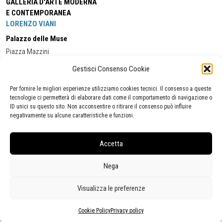
GALLERIA D'ARTE MODERNA
E CONTEMPORANEA
LORENZO VIANI
Palazzo delle Muse
Piazza Mazzini
55049 - Viareggio
Gestisci Consenso Cookie
Tel:
+39 0584 581118
Cell:
+39 338 5714978
(orario apertura Galleria)
Tel:
+39 0584 944580
(orario 09.00/13.00)
Per fornire le migliori esperienze utilizziamo cookies tecnici. Il consenso a queste
Email:
gamc@comune.viareggio.lu.it
tecnologie ci permetterà di elaborare dati come il comportamento di navigazione o
ID unici su questo sito. Non acconsentire o ritirare il consenso può influire
negativamente su alcune caratteristiche e funzioni.
Dichiarazione di accessibilità
Segnalazione di inaccessibilità
Accetta
Politica della privacy
Statistiche
Nega
Visualizza le preferenze
Cookie Policy
Privacy policy