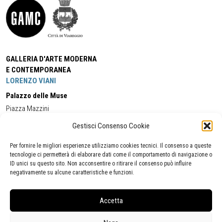
GALLERIA D'ARTE MODERNA
E CONTEMPORANEA
LORENZO VIANI
Palazzo delle Muse
Piazza Mazzini
55049 - Viareggio
Gestisci Consenso Cookie
Tel:
+39 0584 581118
Cell:
+39 338 5714978
(orario apertura Galleria)
Tel:
+39 0584 944580
(orario 09.00/13.00)
Per fornire le migliori esperienze utilizziamo cookies tecnici. Il consenso a queste
Email:
gamc@comune.viareggio.lu.it
tecnologie ci permetterà di elaborare dati come il comportamento di navigazione o
ID unici su questo sito. Non acconsentire o ritirare il consenso può influire
negativamente su alcune caratteristiche e funzioni.
Dichiarazione di accessibilità
Segnalazione di inaccessibilità
Accetta
Politica della privacy
Statistiche