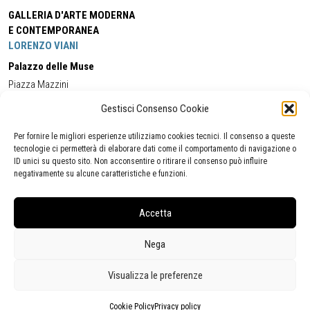
GALLERIA D'ARTE MODERNA
E CONTEMPORANEA
LORENZO VIANI
Palazzo delle Muse
Piazza Mazzini
55049 - Viareggio
Gestisci Consenso Cookie
Tel:
+39 0584 581118
Cell:
+39 338 5714978
(orario apertura Galleria)
Tel:
+39 0584 944580
(orario 09.00/13.00)
Per fornire le migliori esperienze utilizziamo cookies tecnici. Il consenso a queste
Email:
gamc@comune.viareggio.lu.it
tecnologie ci permetterà di elaborare dati come il comportamento di navigazione o
ID unici su questo sito. Non acconsentire o ritirare il consenso può influire
negativamente su alcune caratteristiche e funzioni.
Dichiarazione di accessibilità
Segnalazione di inaccessibilità
Accetta
Politica della privacy
Statistiche
Nega
Visualizza le preferenze
Cookie Policy
Privacy policy