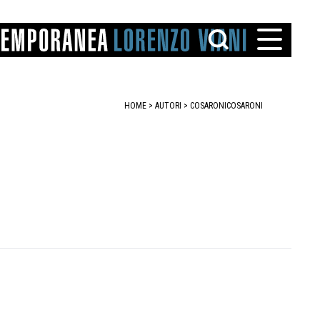
HOME
>
AUTORI
> COSARONI
COSARONI
TTO
IAREGGIO
SANTINI