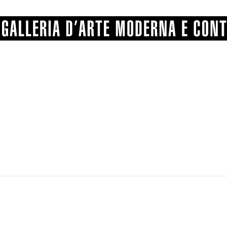
GRAFICA
COMUNALE
ANGELONI
PITTURA
BERTI
BONETTI
SCULTURA
CATARSINI
LEVY
STAMPA
LUCARELLI
LUPORINI
ALTRO
MARTINI
MASCHIE
MATRICI XILOGRAFICHE
MICHETTI
PARISI
FOTOGRAFIA
PIERACCINI
PREMIO V
SPOLTI
VARRAUD 
PROVENIENZE VARIE