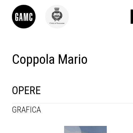
Coppola Mario
INFO
CONTATTI
DIDATTICA
SHOP
LE COLLEZIONI
OPERE
GLI AUTORI
LORENZO VIANI
GRAFICA
MOSTRE
EVENTI
PALAZZO DELLE MUSE