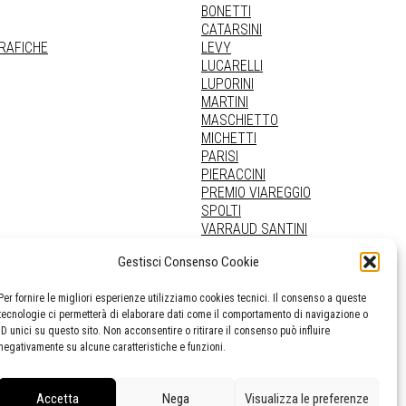
BONETTI
CATARSINI
GRAFICHE
LEVY
LUCARELLI
LUPORINI
MARTINI
MASCHIETTO
MICHETTI
PARISI
PIERACCINI
PREMIO VIAREGGIO
SPOLTI
VARRAUD SANTINI
PROVENIENZE VARIE
Gestisci Consenso Cookie
Per fornire le migliori esperienze utilizziamo cookies tecnici. Il consenso a queste
tecnologie ci permetterà di elaborare dati come il comportamento di navigazione o
ID unici su questo sito. Non acconsentire o ritirare il consenso può influire
negativamente su alcune caratteristiche e funzioni.
Accetta
Nega
Visualizza le preferenze