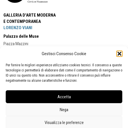
GALLERIA D'ARTE MODERNA
E CONTEMPORANEA
LORENZO VIANI
Palazzo delle Muse
Piazza Mazzini
55049 - Viareggio
Gestisci Consenso Cookie
Tel:
+39 0584 581118
Cell:
+39 338 5714978
(orario apertura Galleria)
Tel:
+39 0584 944580
(orario 09.00/13.00)
Per fornire le migliori esperienze utilizziamo cookies tecnici. Il consenso a queste
Email:
gamc@comune.viareggio.lu.it
tecnologie ci permetterà di elaborare dati come il comportamento di navigazione o
ID unici su questo sito. Non acconsentire o ritirare il consenso può influire
negativamente su alcune caratteristiche e funzioni.
Dichiarazione di accessibilità
Segnalazione di inaccessibilità
Accetta
Politica della privacy
Statistiche
Nega
Visualizza le preferenze