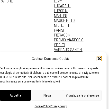
GRAFICHE
LEVY
LUCARELLI
LUPORINI
MARTINI
MASCHIETTO
MICHETTI
PARISI
PIERACCINI
PREMIO VIAREGGIO
SPOLTI
VARRAUD SANTINI
PROVENIENZE VARIE
Gestisci Consenso Cookie
Per fornire le migliori esperienze utilizziamo cookies tecnici. Il consenso a queste
tecnologie ci permetterà di elaborare dati come il comportamento di navigazione o
ID unici su questo sito. Non acconsentire o ritirare il consenso può influire
negativamente su alcune caratteristiche e funzioni.
Accetta
Nega
Visualizza le preferenze
Cookie Policy
Privacy policy