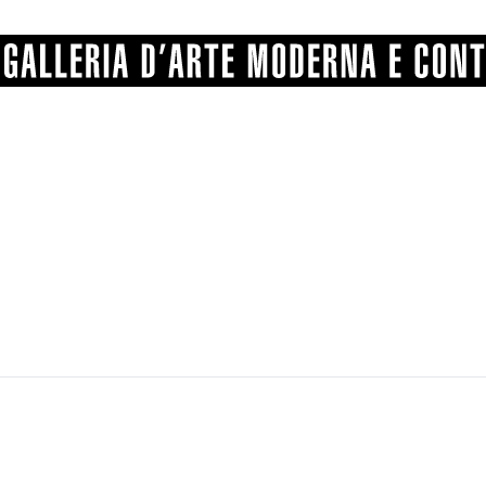
GRAFICA
COMUNALE
ANGELONI
PITTURA
BERTI
BONETTI
SCULTURA
CATARSINI
LEVY
STAMPA
LUCARELLI
LUPORINI
ALTRO
MARTINI
MASCHIE
MATRICI XILOGRAFICHE
MICHETTI
PARISI
FOTOGRAFIA
PIERACCINI
PREMIO V
SPOLTI
VARRAUD 
PROVENIENZE VARIE