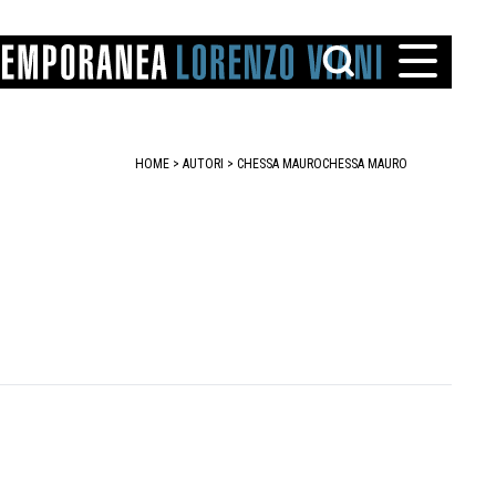
HOME
>
AUTORI
> CHESSA MAURO
CHESSA MAURO
TTO
IAREGGIO
SANTINI