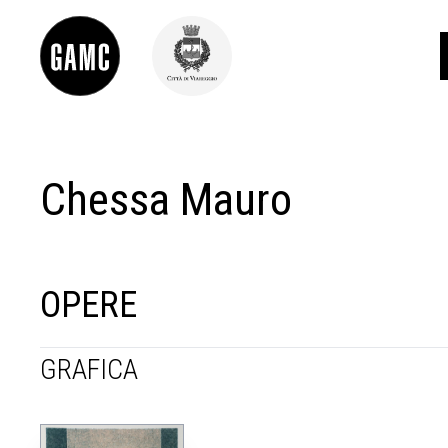
Chessa Mauro
INFO
CONTATTI
DIDATTICA
SHOP
LE COLLEZIONI
OPERE
GLI AUTORI
LORENZO VIANI
GRAFICA
MOSTRE
EVENTI
PALAZZO DELLE MUSE