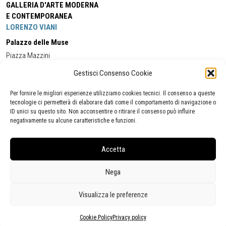
GALLERIA D'ARTE MODERNA
E CONTEMPORANEA
LORENZO VIANI
Palazzo delle Muse
Piazza Mazzini
55049 - Viareggio
Gestisci Consenso Cookie
Tel:
+39 0584 581118
Cell:
+39 338 5714978
(orario apertura Galleria)
Tel:
+39 0584 944580
(orario 09.00/13.00)
Per fornire le migliori esperienze utilizziamo cookies tecnici. Il consenso a queste
Email:
gamc@comune.viareggio.lu.it
tecnologie ci permetterà di elaborare dati come il comportamento di navigazione o
ID unici su questo sito. Non acconsentire o ritirare il consenso può influire
negativamente su alcune caratteristiche e funzioni.
Dichiarazione di accessibilità
Segnalazione di inaccessibilità
Accetta
Politica della privacy
Statistiche
Nega
Visualizza le preferenze
Cookie Policy
Privacy policy