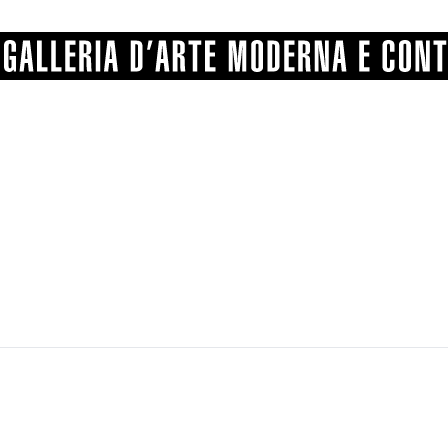
GRAFICA
COMUNALE
ANGELONI
PITTURA
BERTI
BONETTI
SCULTURA
CATARSINI
LEVY
STAMPA
LUCARELLI
LUPORINI
ALTRO
MARTINI
MASCHIE
MATRICI XILOGRAFICHE
MICHETTI
PARISI
FOTOGRAFIA
PIERACCINI
PREMIO V
SPOLTI
VARRAUD 
PROVENIENZE VARIE