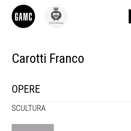
Carotti Franco
INFO
CONTATTI
DIDATTICA
SHOP
LE COLLEZIONI
OPERE
GLI AUTORI
LORENZO VIANI
SCULTURA
MOSTRE
EVENTI
PALAZZO DELLE MUSE