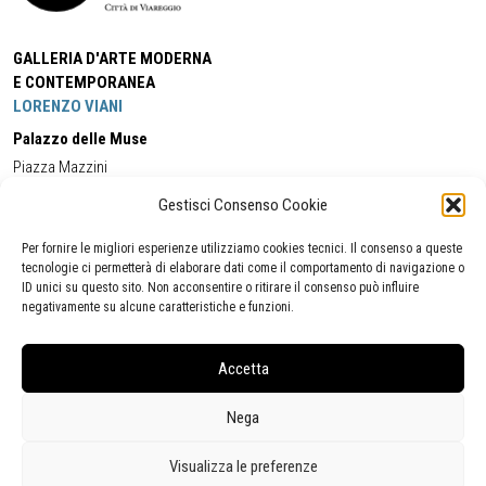
GALLERIA D'ARTE MODERNA
E CONTEMPORANEA
LORENZO VIANI
Palazzo delle Muse
Piazza Mazzini
55049 - Viareggio
Gestisci Consenso Cookie
Tel:
+39 0584 581118
Cell:
+39 338 5714978
(orario apertura Galleria)
Tel:
+39 0584 944580
(orario 09.00/13.00)
Per fornire le migliori esperienze utilizziamo cookies tecnici. Il consenso a queste
Email:
gamc@comune.viareggio.lu.it
tecnologie ci permetterà di elaborare dati come il comportamento di navigazione o
ID unici su questo sito. Non acconsentire o ritirare il consenso può influire
negativamente su alcune caratteristiche e funzioni.
Dichiarazione di accessibilità
Segnalazione di inaccessibilità
Accetta
Politica della privacy
Statistiche
Nega
Visualizza le preferenze