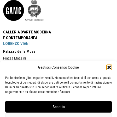
GALLERIA D'ARTE MODERNA
E CONTEMPORANEA
LORENZO VIANI
Palazzo delle Muse
Piazza Mazzini
55049 - Viareggio
Gestisci Consenso Cookie
Tel:
+39 0584 581118
Cell:
+39 338 5714978
(orario apertura Galleria)
Tel:
+39 0584 944580
(orario 09.00/13.00)
Per fornire le migliori esperienze utilizziamo cookies tecnici. Il consenso a queste
Email:
gamc@comune.viareggio.lu.it
tecnologie ci permetterà di elaborare dati come il comportamento di navigazione o
ID unici su questo sito. Non acconsentire o ritirare il consenso può influire
negativamente su alcune caratteristiche e funzioni.
Dichiarazione di accessibilità
Segnalazione di inaccessibilità
Accetta
Politica della privacy
Statistiche