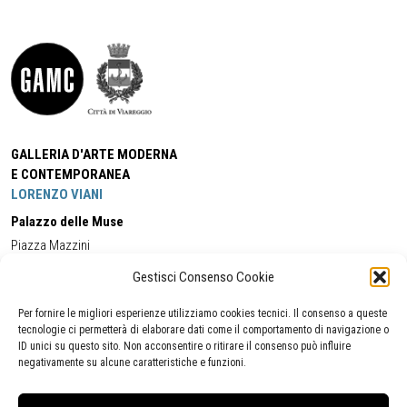
GALLERIA D'ARTE MODERNA
E CONTEMPORANEA
LORENZO VIANI
Palazzo delle Muse
Piazza Mazzini
55049 - Viareggio
Gestisci Consenso Cookie
Tel:
+39 0584 581118
Cell:
+39 338 5714978
(orario apertura Galleria)
Tel:
+39 0584 944580
(orario 09.00/13.00)
Per fornire le migliori esperienze utilizziamo cookies tecnici. Il consenso a queste
Email:
gamc@comune.viareggio.lu.it
tecnologie ci permetterà di elaborare dati come il comportamento di navigazione o
ID unici su questo sito. Non acconsentire o ritirare il consenso può influire
negativamente su alcune caratteristiche e funzioni.
Dichiarazione di accessibilità
Segnalazione di inaccessibilità