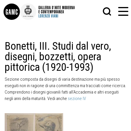
INFO
GRAFICA
Bonetti, III. Studi dal vero,
CONTATTI
PITTURA
disegni, bozzetti, opera
DIDATTICA
SCULTURA
SHOP
STAMPA
pittorica (1920-1993)
ALTRO
LE COLLEZIONI
MATRICI XILOGRAFICHE
GLI AUTORI
FOTOGRAFIA
Sezione composta da disegni di varia destinazione ma più spesso
LORENZO VIANI
eseguiti non in ragione di una committenza ma tracciati come ricerca.
Comprendono i disegni giovanili fatti all’Accademia e altri eseguiti
MOSTRE
negli anni della maturità. Vedi anche
sezione IV
EVENTI
PALAZZO DELLE MUSE