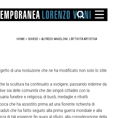
HOME
>
SCHEDE
>
ALFREDO ANGELONI: L’ATTIVITÀ ARTISTICA
getto di una rivoluzione che ne ha modificato non solo lo stile
TTO
IAREGGIO
 che la scultura ha continuato a svolgere, passando indenne da
SANTINI
tive sia delle comunità che dei singoli cittadini con la
ria funebre e religiosa, di busti, medaglie e ritratti.
epoca che ha assistito prima ad una fiorente richiesta di
aduti che ha fatto seguito alla prima guerra mondiale e alla
di tali esigenze fin quasi al rifiuto, alla considerazione della