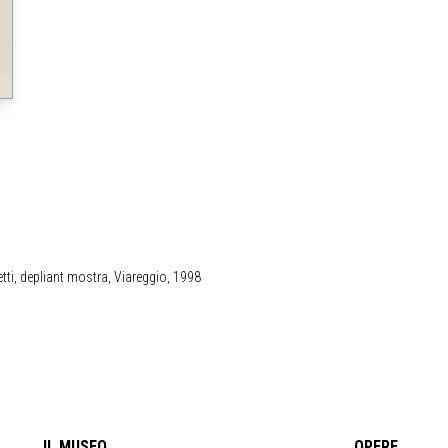
etti, depliant mostra, Viareggio, 1998
IL MUSEO
OPERE