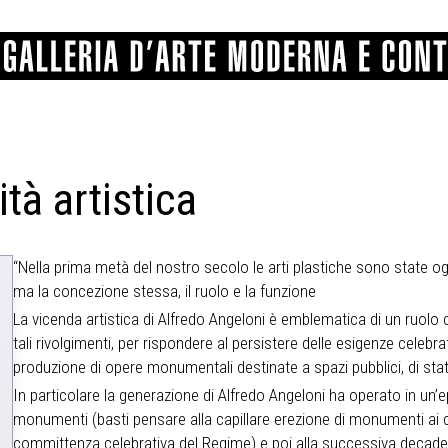
ità artistica
GRAFICA
COMUNALE
ANGELONI
PITTURA
BERTI
BONETTI
SCULTURA
CATARSINI
LEVY
STAMPA
LUCARELLI
LUPORINI
“Nella prima metà del nostro secolo le arti plastiche sono state og
ALTRO
MARTINI
MASCHIE
MATRICI XILOGRAFICHE
MICHETTI
PARISI
ma la concezione stessa, il ruolo e la funzione
FOTOGRAFIA
PIERACCINI
PREMIO V
La vicenda artistica di Alfredo Angeloni è emblematica di un ruolo
SPOLTI
VARRAUD 
tali rivolgimenti, per rispondere al persistere delle esigenze celebra
PROVENIENZE VARIE
produzione di opere monumentali destinate a spazi pubblici, di statua
In particolare la generazione di Alfredo Angeloni ha operato in un’
monumenti (basti pensare alla capillare erezione di monumenti ai c
committenza celebrativa del Regime) e poi alla successiva decadenza 