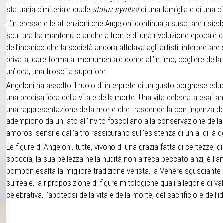
statuaria cimiteriale quale
status symbol
di una famiglia e di una 
L’interesse e le attenzioni che Angeloni continua a suscitare risi
scultura ha mantenuto anche a fronte di una rivoluzione epocale ch
dell’incarico che la società ancora affidava agli artisti: interpreta
privata, dare forma al monumentale come all’intimo, cogliere della v
un’idea, una filosofia superiore.
Angeloni ha assolto il ruolo di interprete di un gusto borghese ed
una precisa idea della vita e della morte. Una vita celebrata esal
una rappresentazione della morte che trascende la contingenza del
adempiono da un lato all’invito foscoliano alla conservazione del
amorosi sensi”e dall’altro rassicurano sull’esistenza di un al di là
Le figure di Angeloni, tutte, vivono di una grazia fatta di certezze, di
sboccia, la sua bellezza nella nudità non arreca peccato anzi, è l’
pompon esalta la migliore tradizione verista, la Venere sgusciante 
surreale, la riproposizione di figure mitologiche quali allegorie di v
celebrativa, l’apoteosi della vita e della morte, del sacrificio e dell’id