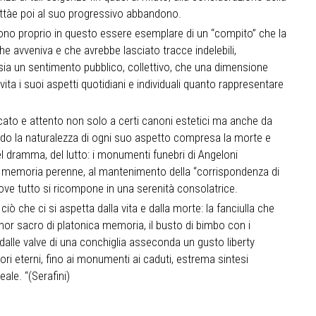
cittàe poi al suo progressivo abbandono.
edono proprio in questo essere esemplare di un “compito” che la
e avveniva e che avrebbe lasciato tracce indelebili,
re sia un sentimento pubblico, collettivo, che una dimensione
ita i suoi aspetti quotidiani e individuali quanto rappresentare
ucato e attento non solo a certi canoni estetici ma anche da
tando la naturalezza di ogni suo aspetto compresa la morte e
 dramma, del lutto: i monumenti funebri di Angeloni
la memoria perenne, al mantenimento della “corrispondenza di
 dove tutto si ricompone in una serenità consolatrice.
 ciò che ci si aspetta dalla vita e dalla morte: la fanciulla che
amor sacro di platonica memoria, il busto di bimbo con i
dalle valve di una conchiglia asseconda un gusto liberty
alori eterni, fino ai monumenti ai caduti, estrema sintesi
eale. “(Serafini)