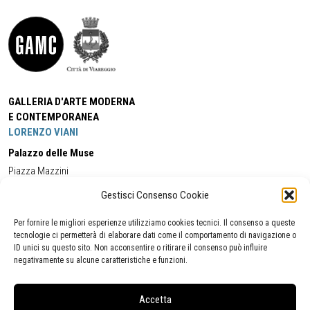
GALLERIA D'ARTE MODERNA
E CONTEMPORANEA
LORENZO VIANI
Palazzo delle Muse
Piazza Mazzini
55049 - Viareggio
Gestisci Consenso Cookie
Tel:
+39 0584 581118
Cell:
+39 338 5714978
(orario apertura Galleria)
Tel:
+39 0584 944580
(orario 09.00/13.00)
Per fornire le migliori esperienze utilizziamo cookies tecnici. Il consenso a queste
Email:
gamc@comune.viareggio.lu.it
tecnologie ci permetterà di elaborare dati come il comportamento di navigazione o
ID unici su questo sito. Non acconsentire o ritirare il consenso può influire
negativamente su alcune caratteristiche e funzioni.
Dichiarazione di accessibilità
Segnalazione di inaccessibilità
Accetta
Politica della privacy