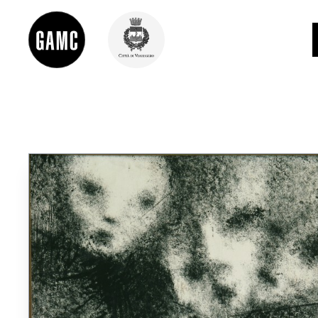
INFO
CONTATTI
DIDATTICA
SHOP
LE COLLEZIONI
GLI AUTORI
LORENZO VIANI
MOSTRE
EVENTI
PALAZZO DELLE MUSE