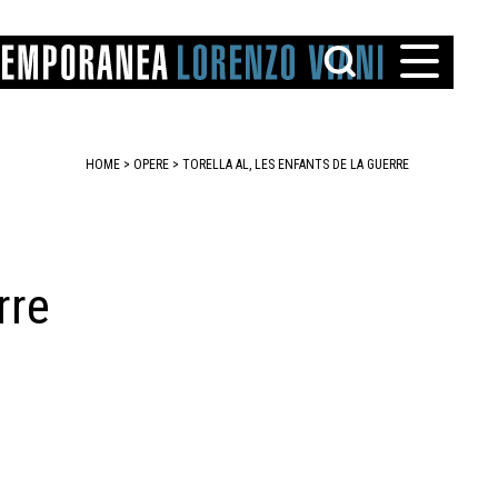
HOME
>
OPERE
> TORELLA AL, LES ENFANTS DE LA GUERRE
rre
TTO
IAREGGIO
SANTINI