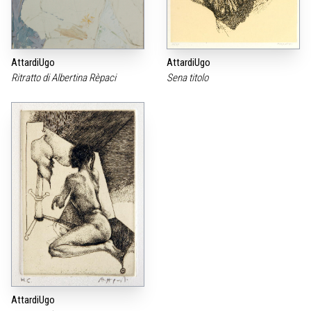
AttardiUgo
AttardiUgo
Ritratto di Albertina Rèpaci
Sena titolo
AttardiUgo