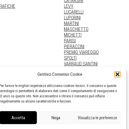
CATARSINI
GRAFICHE
LEVY
LUCARELLI
LUPORINI
MARTINI
MASCHIETTO
MICHETTI
PARISI
PIERACCINI
PREMIO VIAREGGIO
SPOLTI
VARRAUD SANTINI
PROVENIENZE VARIE
Gestisci Consenso Cookie
Per fornire le migliori esperienze utilizziamo cookies tecnici. Il consenso a queste
tecnologie ci permetterà di elaborare dati come il comportamento di navigazione o
ID unici su questo sito. Non acconsentire o ritirare il consenso può influire
negativamente su alcune caratteristiche e funzioni.
Accetta
Nega
Visualizza le preferenze