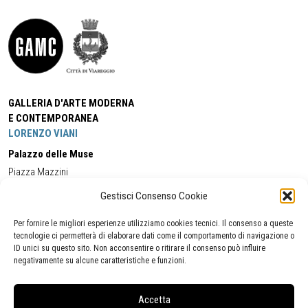
GALLERIA D'ARTE MODERNA
E CONTEMPORANEA
LORENZO VIANI
Palazzo delle Muse
Piazza Mazzini
55049 - Viareggio
Gestisci Consenso Cookie
Tel:
+39 0584 581118
Cell:
+39 338 5714978
(orario apertura Galleria)
Tel:
+39 0584 944580
(orario 09.00/13.00)
Per fornire le migliori esperienze utilizziamo cookies tecnici. Il consenso a queste
Email:
gamc@comune.viareggio.lu.it
tecnologie ci permetterà di elaborare dati come il comportamento di navigazione o
ID unici su questo sito. Non acconsentire o ritirare il consenso può influire
negativamente su alcune caratteristiche e funzioni.
Dichiarazione di accessibilità
Segnalazione di inaccessibilità
Accetta
Politica della privacy