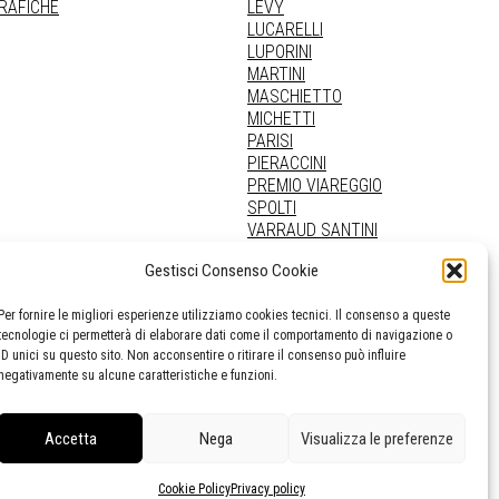
GRAFICHE
LEVY
LUCARELLI
LUPORINI
MARTINI
MASCHIETTO
MICHETTI
PARISI
PIERACCINI
PREMIO VIAREGGIO
SPOLTI
VARRAUD SANTINI
PROVENIENZE VARIE
Gestisci Consenso Cookie
Per fornire le migliori esperienze utilizziamo cookies tecnici. Il consenso a queste
tecnologie ci permetterà di elaborare dati come il comportamento di navigazione o
ID unici su questo sito. Non acconsentire o ritirare il consenso può influire
negativamente su alcune caratteristiche e funzioni.
Accetta
Nega
Visualizza le preferenze
Cookie Policy
Privacy policy