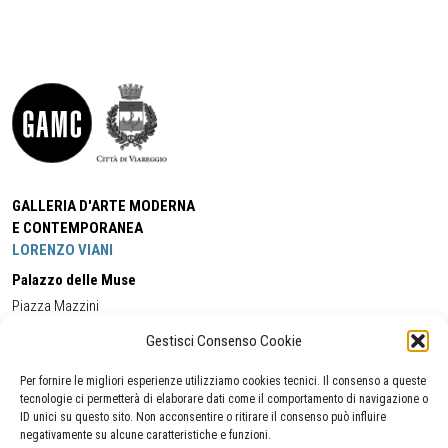
GALLERIA D'ARTE MODERNA
E CONTEMPORANEA
LORENZO VIANI
Palazzo delle Muse
Piazza Mazzini
55049 - Viareggio
Gestisci Consenso Cookie
Tel:
+39 0584 581118
Cell:
+39 338 5714978
(orario apertura Galleria)
Tel:
+39 0584 944580
(orario 09.00/13.00)
Per fornire le migliori esperienze utilizziamo cookies tecnici. Il consenso a queste
Email:
gamc@comune.viareggio.lu.it
tecnologie ci permetterà di elaborare dati come il comportamento di navigazione o
ID unici su questo sito. Non acconsentire o ritirare il consenso può influire
negativamente su alcune caratteristiche e funzioni.