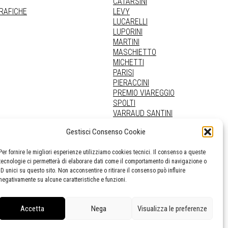
CATARSINI
GRAFICHE
LEVY
LUCARELLI
LUPORINI
MARTINI
MASCHIETTO
MICHETTI
PARISI
PIERACCINI
PREMIO VIAREGGIO
SPOLTI
VARRAUD SANTINI
PROVENIENZE VARIE
Gestisci Consenso Cookie
Per fornire le migliori esperienze utilizziamo cookies tecnici. Il consenso a queste
tecnologie ci permetterà di elaborare dati come il comportamento di navigazione o
ID unici su questo sito. Non acconsentire o ritirare il consenso può influire
negativamente su alcune caratteristiche e funzioni.
Accetta
Nega
Visualizza le preferenze