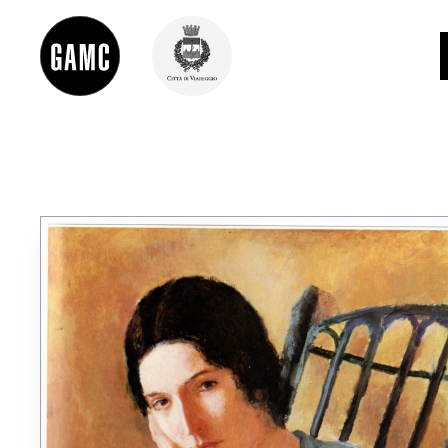
INFO
CONTATTI
DIDATTICA
SHOP
LE COLLEZIONI
GLI AUTORI
LORENZO VIANI
MOSTRE
EVENTI
PALAZZO DELLE MUSE