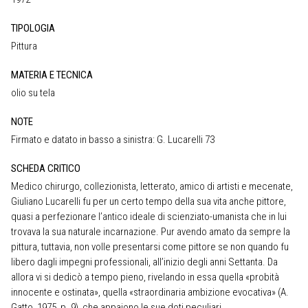
TIPOLOGIA
Pittura
MATERIA E TECNICA
olio su tela
NOTE
Firmato e datato in basso a sinistra: G. Lucarelli 73
SCHEDA CRITICO
Medico chirurgo, collezionista, letterato, amico di artisti e mecenate,
Giuliano Lucarelli fu per un certo tempo della sua vita anche pittore,
quasi a perfezionare l’antico ideale di scienziato-umanista che in lui
trovava la sua naturale incarnazione. Pur avendo amato da sempre la
pittura, tuttavia, non volle presentarsi come pittore se non quando fu
libero dagli impegni professionali, all’inizio degli anni Settanta. Da
allora vi si dedicò a tempo pieno, rivelando in essa quella «probità
innocente e ostinata», quella «straordinaria ambizione evocativa» (A.
Gatto, 1975, p. 9), che appaiono le sue doti peculiari.