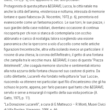
Protagonista di questa pittura &EGRAVE; Lucca, la città natale ma
anche la città dell’anima, «misteriosa e notturna, intessuta di memorie
lontane e quasi fiabesca» (A. Nocentini, 1973, p. 6), perentoria ed
evanescente come un fantasma poetico. Le sue torri, le sue piazze, i
suoi giardini della case nobiliari, diventano occasione di continua
riscoperta per chi non si stanca di contemplarla con occhio
abbrunato e carico di nostalgia; talora scegliendo una visione
panoramica che la ripercorre a volo d’uccello come nelle antiche
figurazioni trecentesche, altra volta isolando invece un particolare: il
rosone di una chiesa, la corona dell’Anfiteatro, il getto di una fontana
che zampilla tra le vecchie mura. &EGRAVE; il caso di questa “Piazza
Antelminelli”, che coagula memorie storiche e sentimentali intorno
alla nota azzurra della fontana chiusa nel suo castone di pietra. Da
colto dilettante, Lucarelli «ha fondato nella pittura la ”sua’ Lucca»,
riuscendo «a ottenere nei particolari quel filo d’incantesimo che gli ha
schiuso le porte, appena, per farlo passare quel tanto che &EGRAVE;
servito e serve a misurargli il rispetto della sua visita poetica» (A.
Gatto, 1975, p. 11).
“La Donazione Lucarelli”, a cura di G.Matteucci – R.Monti, Musei Civici
di Villa Paolina, Viareggio, 1994, p. 66