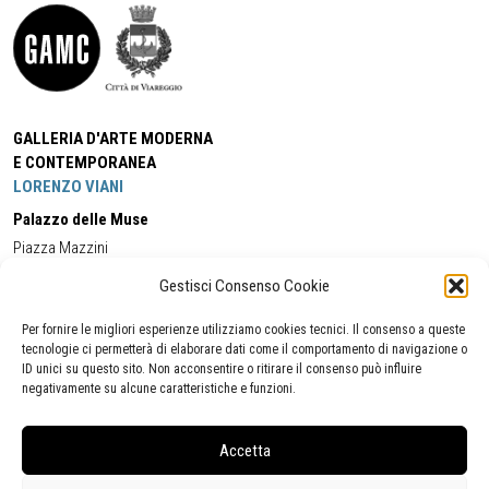
GALLERIA D'ARTE MODERNA
E CONTEMPORANEA
LORENZO VIANI
Palazzo delle Muse
Piazza Mazzini
55049 - Viareggio
Gestisci Consenso Cookie
Tel:
+39 0584 581118
Cell:
+39 338 5714978
(orario apertura Galleria)
Tel:
+39 0584 944580
(orario 09.00/13.00)
Per fornire le migliori esperienze utilizziamo cookies tecnici. Il consenso a queste
Email:
gamc@comune.viareggio.lu.it
tecnologie ci permetterà di elaborare dati come il comportamento di navigazione o
ID unici su questo sito. Non acconsentire o ritirare il consenso può influire
negativamente su alcune caratteristiche e funzioni.
Dichiarazione di accessibilità
Segnalazione di inaccessibilità
Accetta
Politica della privacy
Statistiche