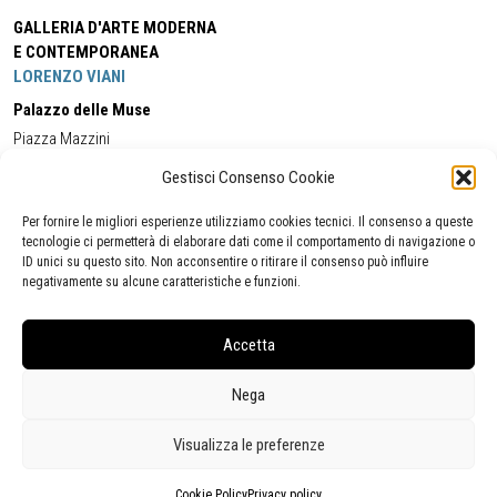
GALLERIA D'ARTE MODERNA
E CONTEMPORANEA
LORENZO VIANI
Palazzo delle Muse
Piazza Mazzini
55049 - Viareggio
Gestisci Consenso Cookie
Tel:
+39 0584 581118
Cell:
+39 338 5714978
(orario apertura Galleria)
Tel:
+39 0584 944580
(orario 09.00/13.00)
Per fornire le migliori esperienze utilizziamo cookies tecnici. Il consenso a queste
Email:
gamc@comune.viareggio.lu.it
tecnologie ci permetterà di elaborare dati come il comportamento di navigazione o
ID unici su questo sito. Non acconsentire o ritirare il consenso può influire
negativamente su alcune caratteristiche e funzioni.
Dichiarazione di accessibilità
Segnalazione di inaccessibilità
Accetta
Politica della privacy
Statistiche
Nega
Visualizza le preferenze
Cookie Policy
Privacy policy