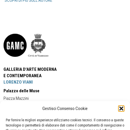
SCOPRI DI PIÙ SULL'AUTORE
GALLERIA D'ARTE MODERNA
E CONTEMPORANEA
LORENZO VIANI
Palazzo delle Muse
Piazza Mazzini
55049 - Viareggio
Gestisci Consenso Cookie
Tel:
+39 0584 581118
Cell:
+39 338 5714978
(orario apertura Galleria)
Tel:
+39 0584 944580
(orario 09.00/13.00)
Per fornire le migliori esperienze utilizziamo cookies tecnici. Il consenso a queste
Email:
gamc@comune.viareggio.lu.it
tecnologie ci permetterà di elaborare dati come il comportamento di navigazione o