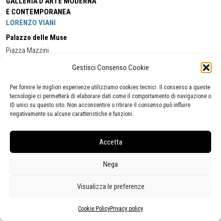
GALLERIA D'ARTE MODERNA
E CONTEMPORANEA
LORENZO VIANI
Palazzo delle Muse
Piazza Mazzini
55049 - Viareggio
Gestisci Consenso Cookie
Tel:
+39 0584 581118
Cell:
+39 338 5714978
(orario apertura Galleria)
Tel:
+39 0584 944580
(orario 09.00/13.00)
Per fornire le migliori esperienze utilizziamo cookies tecnici. Il consenso a queste
Email:
gamc@comune.viareggio.lu.it
tecnologie ci permetterà di elaborare dati come il comportamento di navigazione o
ID unici su questo sito. Non acconsentire o ritirare il consenso può influire
negativamente su alcune caratteristiche e funzioni.
Dichiarazione di accessibilità
Segnalazione di inaccessibilità
Accetta
Politica della privacy
Statistiche
Nega
Visualizza le preferenze
Cookie Policy
Privacy policy