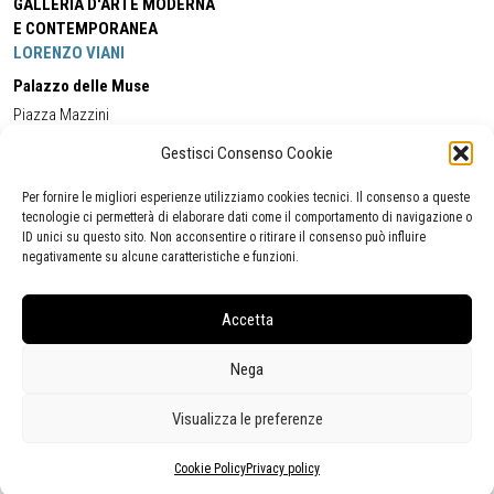
GALLERIA D'ARTE MODERNA
E CONTEMPORANEA
LORENZO VIANI
Palazzo delle Muse
Piazza Mazzini
55049 - Viareggio
Gestisci Consenso Cookie
Tel:
+39 0584 581118
Cell:
+39 338 5714978
(orario apertura Galleria)
Tel:
+39 0584 944580
(orario 09.00/13.00)
Per fornire le migliori esperienze utilizziamo cookies tecnici. Il consenso a queste
Email:
gamc@comune.viareggio.lu.it
tecnologie ci permetterà di elaborare dati come il comportamento di navigazione o
ID unici su questo sito. Non acconsentire o ritirare il consenso può influire
negativamente su alcune caratteristiche e funzioni.
Dichiarazione di accessibilità
Segnalazione di inaccessibilità
Accetta
Politica della privacy
Statistiche
Nega
Visualizza le preferenze
Cookie Policy
Privacy policy