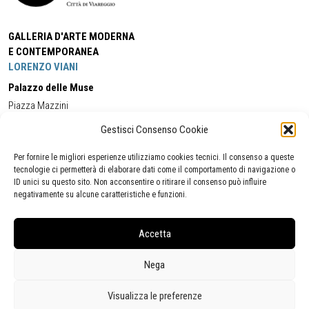
GALLERIA D'ARTE MODERNA
E CONTEMPORANEA
LORENZO VIANI
Palazzo delle Muse
Piazza Mazzini
55049 - Viareggio
Gestisci Consenso Cookie
Tel:
+39 0584 581118
Cell:
+39 338 5714978
(orario apertura Galleria)
Tel:
+39 0584 944580
(orario 09.00/13.00)
Per fornire le migliori esperienze utilizziamo cookies tecnici. Il consenso a queste
Email:
gamc@comune.viareggio.lu.it
tecnologie ci permetterà di elaborare dati come il comportamento di navigazione o
ID unici su questo sito. Non acconsentire o ritirare il consenso può influire
negativamente su alcune caratteristiche e funzioni.
Dichiarazione di accessibilità
Segnalazione di inaccessibilità
Accetta
Politica della privacy
Statistiche
Nega
Visualizza le preferenze