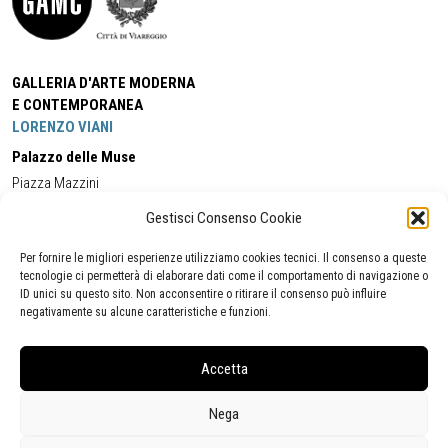
GALLERIA D'ARTE MODERNA
E CONTEMPORANEA
LORENZO VIANI
Palazzo delle Muse
Piazza Mazzini
55049 - Viareggio
Gestisci Consenso Cookie
Tel:
+39 0584 581118
Cell:
+39 338 5714978
(orario apertura Galleria)
Tel:
+39 0584 944580
(orario 09.00/13.00)
Per fornire le migliori esperienze utilizziamo cookies tecnici. Il consenso a queste
Email:
gamc@comune.viareggio.lu.it
tecnologie ci permetterà di elaborare dati come il comportamento di navigazione o
ID unici su questo sito. Non acconsentire o ritirare il consenso può influire
negativamente su alcune caratteristiche e funzioni.
Dichiarazione di accessibilità
Segnalazione di inaccessibilità
Accetta
Politica della privacy
Statistiche
Nega