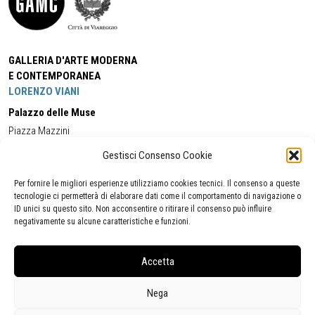
GALLERIA D'ARTE MODERNA
E CONTEMPORANEA
LORENZO VIANI
Palazzo delle Muse
Piazza Mazzini
55049 - Viareggio
Gestisci Consenso Cookie
Tel:
+39 0584 581118
Cell:
+39 338 5714978
(orario apertura Galleria)
Tel:
+39 0584 944580
(orario 09.00/13.00)
Per fornire le migliori esperienze utilizziamo cookies tecnici. Il consenso a queste
Email:
gamc@comune.viareggio.lu.it
tecnologie ci permetterà di elaborare dati come il comportamento di navigazione o
ID unici su questo sito. Non acconsentire o ritirare il consenso può influire
negativamente su alcune caratteristiche e funzioni.
Dichiarazione di accessibilità
Segnalazione di inaccessibilità
Accetta
Politica della privacy
Statistiche
Nega