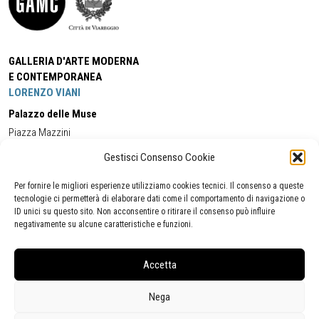
GALLERIA D'ARTE MODERNA
E CONTEMPORANEA
LORENZO VIANI
Palazzo delle Muse
Piazza Mazzini
55049 - Viareggio
Gestisci Consenso Cookie
Tel:
+39 0584 581118
Cell:
+39 338 5714978
(orario apertura Galleria)
Tel:
+39 0584 944580
(orario 09.00/13.00)
Per fornire le migliori esperienze utilizziamo cookies tecnici. Il consenso a queste
Email:
gamc@comune.viareggio.lu.it
tecnologie ci permetterà di elaborare dati come il comportamento di navigazione o
ID unici su questo sito. Non acconsentire o ritirare il consenso può influire
negativamente su alcune caratteristiche e funzioni.
Dichiarazione di accessibilità
Segnalazione di inaccessibilità
Accetta
Politica della privacy
Statistiche
Nega