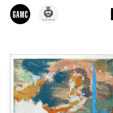
INFO
CONTATTI
DIDATTICA
SHOP
LE COLLEZIONI
GLI AUTORI
LORENZO VIANI
MOSTRE
EVENTI
PALAZZO DELLE MUSE