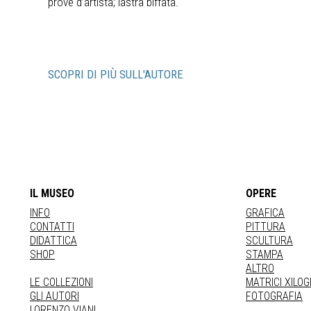
prove d’artista; lastra biffata.
SCOPRI DI PIÙ SULL'AUTORE
IL MUSEO
OPERE
INFO
GRAFICA
CONTATTI
PITTURA
DIDATTICA
SCULTURA
SHOP
STAMPA
ALTRO
LE COLLEZIONI
MATRICI XILO
GLI AUTORI
FOTOGRAFIA
LORENZO VIANI