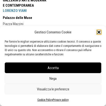
GALLERIA D'ARTE MODERNA
E CONTEMPORANEA
LORENZO VIANI
Palazzo delle Muse
Piazza Mazzini
55049 - Viareggio
Gestisci Consenso Cookie
Tel:
+39 0584 581118
Cell:
+39 338 5714978
(orario apertura Galleria)
Tel:
+39 0584 944580
(orario 09.00/13.00)
Per fornire le migliori esperienze utilizziamo cookies tecnici. Il consenso a queste
Email:
gamc@comune.viareggio.lu.it
tecnologie ci permetterà di elaborare dati come il comportamento di navigazione o
ID unici su questo sito. Non acconsentire o ritirare il consenso può influire
negativamente su alcune caratteristiche e funzioni.
Dichiarazione di accessibilità
Segnalazione di inaccessibilità
Accetta
Politica della privacy
Statistiche
Nega
Visualizza le preferenze
Cookie Policy
Privacy policy