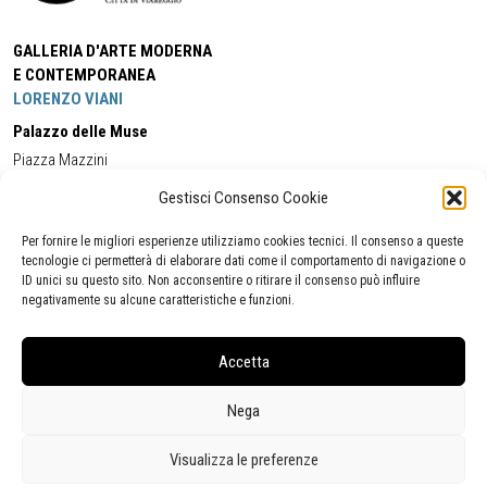
GALLERIA D'ARTE MODERNA
E CONTEMPORANEA
LORENZO VIANI
Palazzo delle Muse
Piazza Mazzini
55049 - Viareggio
Gestisci Consenso Cookie
Tel:
+39 0584 581118
Cell:
+39 338 5714978
(orario apertura Galleria)
Tel:
+39 0584 944580
(orario 09.00/13.00)
Per fornire le migliori esperienze utilizziamo cookies tecnici. Il consenso a queste
Email:
gamc@comune.viareggio.lu.it
tecnologie ci permetterà di elaborare dati come il comportamento di navigazione o
ID unici su questo sito. Non acconsentire o ritirare il consenso può influire
negativamente su alcune caratteristiche e funzioni.
Dichiarazione di accessibilità
Segnalazione di inaccessibilità
Accetta
Politica della privacy
Statistiche
Nega
Visualizza le preferenze